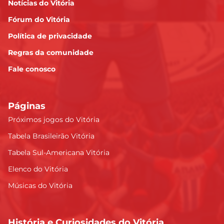
Notícias do Vitória
Fórum do Vitória
Política de privacidade
Regras da comunidade
Fale conosco
Páginas
Próximos jogos do Vitória
Tabela Brasileirão Vitória
Tabela Sul-Americana Vitória
Elenco do Vitória
Músicas do Vitória
História e Curiosidades do Vitória