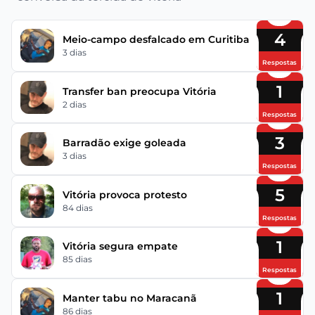
4
Meio-campo desfalcado em Curitiba
3 dias
Respostas
1
Transfer ban preocupa Vitória
2 dias
Respostas
3
Barradão exige goleada
3 dias
Respostas
5
Vitória provoca protesto
84 dias
Respostas
1
Vitória segura empate
85 dias
Respostas
1
Manter tabu no Maracanã
86 dias