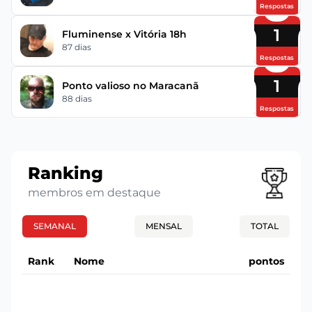
Respostas
1
Fluminense x Vitória 18h
87 dias
Respostas
1
Ponto valioso no Maracanã
88 dias
Respostas
Ranking
membros em destaque
SEMANAL
MENSAL
TOTAL
Rank
Nome
pontos