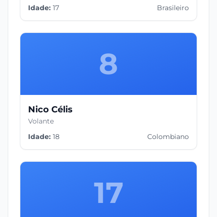
Idade:
17
Brasileiro
8
Nico Célis
Volante
Idade:
18
Colombiano
17