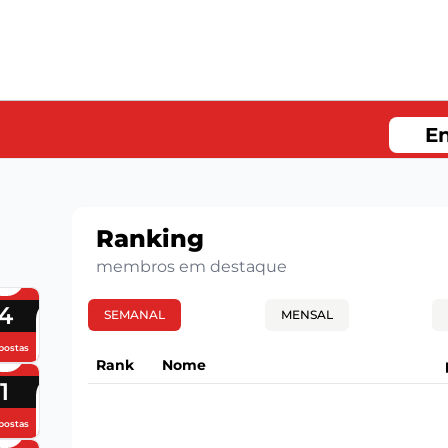
En
Ranking
membros em destaque
4
SEMANAL
MENSAL
postas
Rank
Nome
1
postas