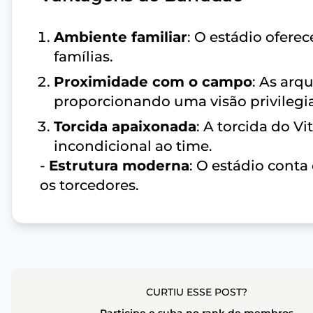
Ambiente familiar
: O estádio ofer
famílias.
Proximidade com o campo
: As arq
proporcionando uma visão privilegia
Torcida apaixonada
: A torcida do V
incondicional ao time.
-
Estrutura moderna
: O estádio cont
os torcedores.
CURTIU ESSE POST?