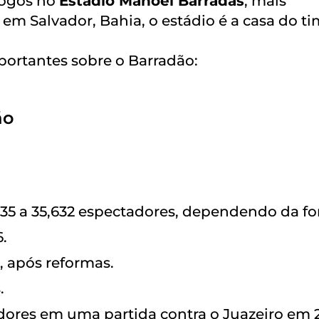
ogos no
Estádio Manoel Barradas
, mais
 em Salvador, Bahia, o estádio é a casa do t
ortantes sobre o Barradão:
ão
5 a 35,632 espectadores, dependendo da fo
.
1, após reformas.
.
adores em uma partida contra o Juazeiro em 