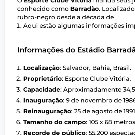
O
Esporte Clube Vitória
manda seus j
conhecido como
Barradão
. Localizado
rubro-negro desde a década de
Aqui estão algumas informações imp
Informações do Estádio Barrad
Localização
: Salvador, Bahia, Brasil.
Proprietário
: Esporte Clube Vitória.
Capacidade
: Aproximadamente 34,53
Inauguração
: 9 de novembro de 1986
Reinauguração
: 25 de agosto de 199
Tamanho do campo
: 105 x 68 metros
Recorde de público
: 55,200 espect