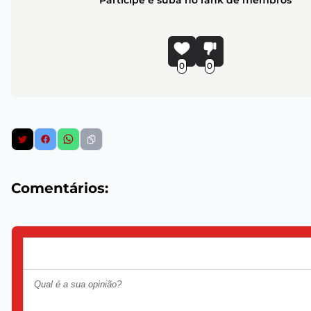
Participe e suba no rank de membros
0
0
Comentários: