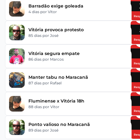
Barradão exige goleada
4 dias
por Vitor
Res
Vitória provoca protesto
85 dias
por José
Res
Vitória segura empate
86 dias
por Marcos
Res
Manter tabu no Maracanã
87 dias
por Rafael
Res
Fluminense x Vitória 18h
88 dias
por Vitor
Res
Ponto valioso no Maracanã
89 dias
por José
Res