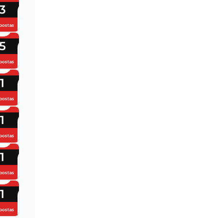
3
postas
5
postas
1
postas
1
postas
1
postas
1
postas