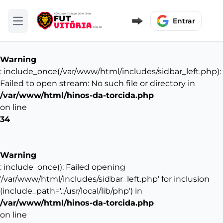
Entrar
Abrir menu
Warning
: include_once(/var/www/html/includes/sidbar_left.php):
Failed to open stream: No such file or directory in
/var/www/html/hinos-da-torcida.php
on line
34
Warning
: include_once(): Failed opening
'/var/www/html/includes/sidbar_left.php' for inclusion
(include_path='.:/usr/local/lib/php') in
/var/www/html/hinos-da-torcida.php
on line