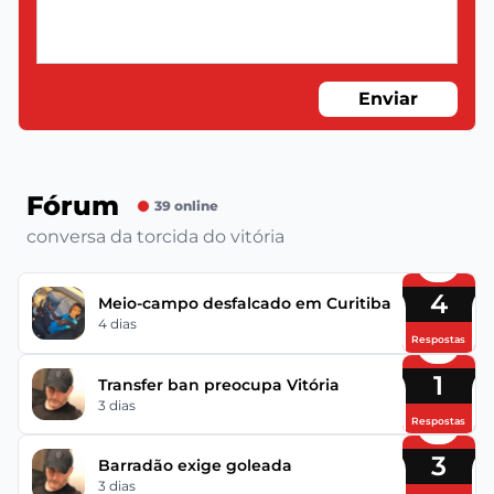
Enviar
Fórum
39 online
conversa da torcida do vitória
4
Meio-campo desfalcado em Curitiba
4 dias
Respostas
1
Transfer ban preocupa Vitória
3 dias
Respostas
3
Barradão exige goleada
3 dias