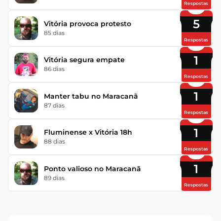
Respostas
5
Vitória provoca protesto
85 dias
Respostas
1
Vitória segura empate
86 dias
Respostas
1
Manter tabu no Maracanã
87 dias
Respostas
1
Fluminense x Vitória 18h
88 dias
Respostas
1
Ponto valioso no Maracanã
89 dias
Respostas