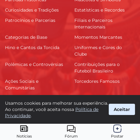
Curiosidades e Tradições
Estatísticas e Recordes
Patrocínios e Parcerias
Filiais e Parceiros
Internacionais
Categorias de Base
Momentos Marcantes
Hino e Cantos da Torcida
Uniformes e Cores do
Clube
Polêmicas e Controvérsias
Contribuições para o
Futebol Brasileiro
Ações Sociais e
Torcedores Famosos
Comunitárias
Usamos cookies para melhorar sua experiência.
Ao continuar, você aceita nossa
Política de
Aceitar
FutVitória
Privacidade
.
suporte@futvitoria.com.br
© 2026 FutVitória. Todos os direitos reservados.
Notícias
Fórum
Postar