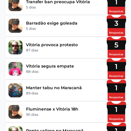
1
Transfer ban preocupa Vitória
5 dias
Respostas
3
Barradão exige goleada
5 dias
Respostas
5
Vitória provoca protesto
87 dias
Respostas
1
Vitória segura empate
88 dias
Respostas
1
Manter tabu no Maracanã
89 dias
Respostas
1
Fluminense x Vitória 18h
90 dias
Respostas
1
Ponto valioso no Maracanã