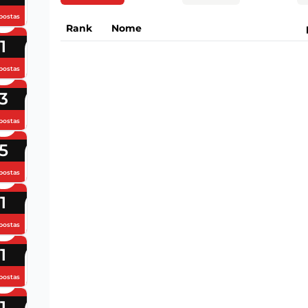
postas
Rank
Nome
1
postas
3
postas
5
postas
1
postas
1
postas
1