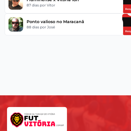
87 dias
por Vitor
Res
Ponto valioso no Maracanã
88 dias
por José
Res