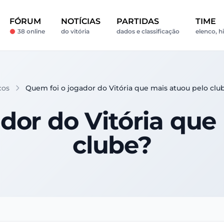
FÓRUM
NOTÍCIAS
PARTIDAS
TIME
38 online
do vitória
dados e classificação
elenco, h
cos
Quem foi o jogador do Vitória que mais atuou pelo clu
dor do Vitória que
clube?