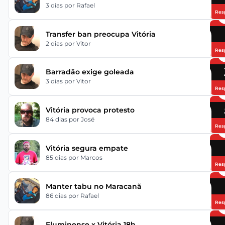
3 dias
por Rafael
Res
Transfer ban preocupa Vitória
2 dias
por Vitor
Res
Barradão exige goleada
3 dias
por Vitor
Res
Vitória provoca protesto
84 dias
por José
Res
Vitória segura empate
85 dias
por Marcos
Res
Manter tabu no Maracanã
86 dias
por Rafael
Res
Fluminense x Vitória 18h