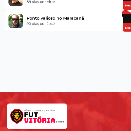
89 dias
por Vitor
Res
Ponto valioso no Maracanã
90 dias
por José
Res