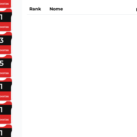
postas
Rank
Nome
1
postas
3
postas
5
postas
1
postas
1
postas
1