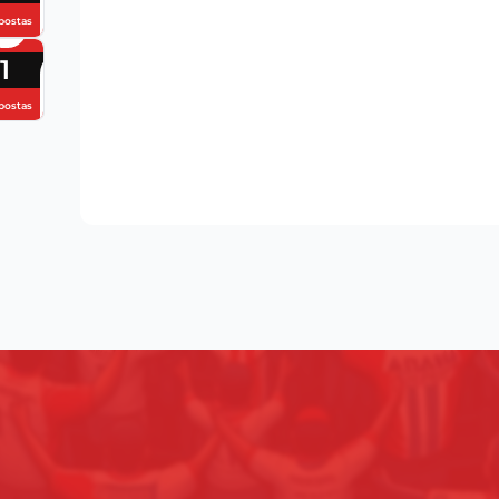
postas
1
postas