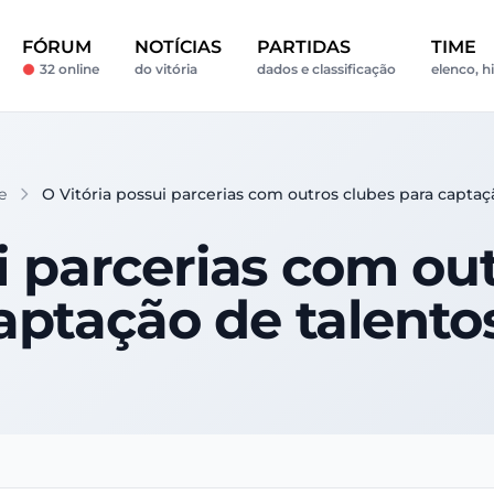
FÓRUM
NOTÍCIAS
PARTIDAS
TIME
32 online
do vitória
dados e classificação
elenco, hi
e
O Vitória possui parcerias com outros clubes para captaç
i parcerias com ou
aptação de talento