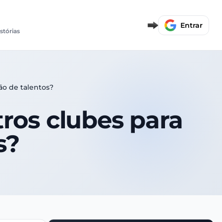
Entrar
stórias
ão de talentos?
tros clubes para
s?