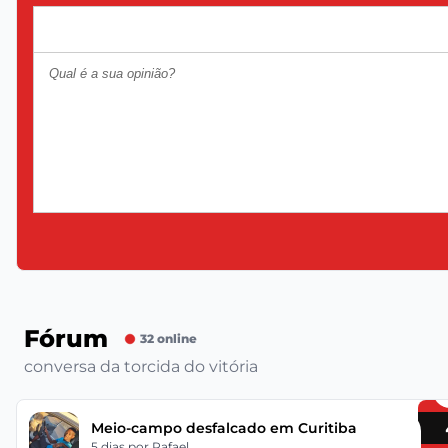
Fórum
32 online
conversa da torcida do vitória
Meio-campo desfalcado em Curitiba
5 dias
por Rafael