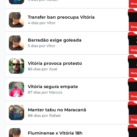
Res
Transfer ban preocupa Vitória
4 dias
por Vitor
Res
Barradão exige goleada
5 dias
por Vitor
Res
Vitória provoca protesto
86 dias
por José
Res
Vitória segura empate
87 dias
por Marcos
Res
Manter tabu no Maracanã
88 dias
por Rafael
Res
Fluminense x Vitória 18h