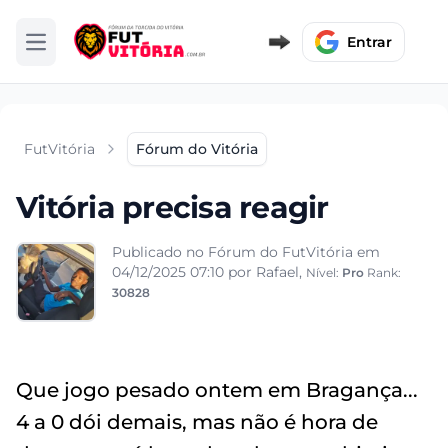
Entrar
Abrir menu
FutVitória
Fórum do Vitória
Vitória precisa reagir
Publicado no Fórum do FutVitória em
04/12/2025 07:10
por Rafael,
Nível:
Pro
Rank:
30828
Que jogo pesado ontem em Bragança...
4 a 0 dói demais, mas não é hora de