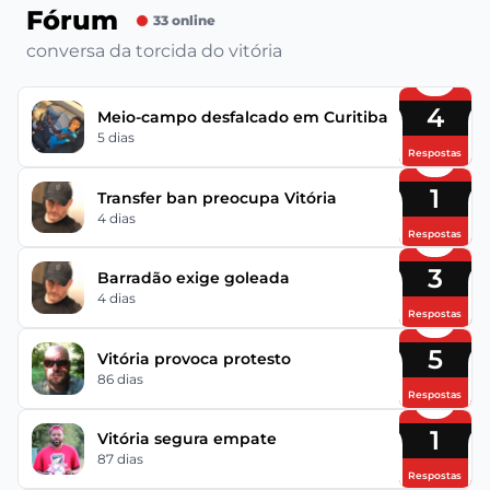
Fórum
33 online
conversa da torcida do vitória
4
Meio-campo desfalcado em Curitiba
5 dias
Respostas
1
Transfer ban preocupa Vitória
4 dias
Respostas
3
Barradão exige goleada
4 dias
Respostas
5
Vitória provoca protesto
86 dias
Respostas
1
Vitória segura empate
87 dias
Respostas