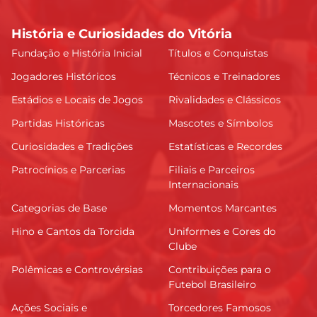
História e Curiosidades do Vitória
Fundação e História Inicial
Títulos e Conquistas
Jogadores Históricos
Técnicos e Treinadores
Estádios e Locais de Jogos
Rivalidades e Clássicos
Partidas Históricas
Mascotes e Símbolos
Curiosidades e Tradições
Estatísticas e Recordes
Patrocínios e Parcerias
Filiais e Parceiros
Internacionais
Categorias de Base
Momentos Marcantes
Hino e Cantos da Torcida
Uniformes e Cores do
Clube
Polêmicas e Controvérsias
Contribuições para o
Futebol Brasileiro
Ações Sociais e
Torcedores Famosos